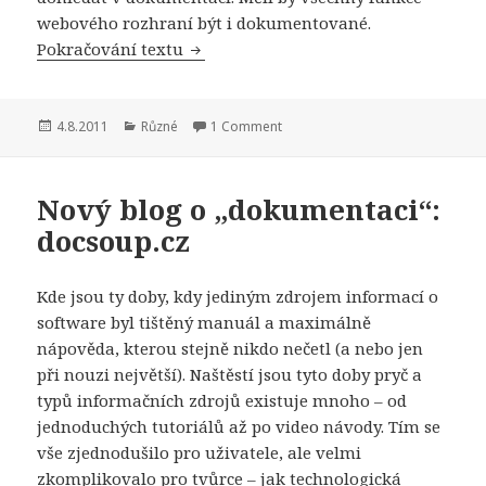
webového rozhraní být i dokumentované.
Přehled změn ve FlexiBee REST API v 1
Pokračování textu
Publikováno:
Rubriky:
4.8.2011
Různé
1 Comment
Nový blog o „dokumentaci“:
docsoup.cz
Kde jsou ty doby, kdy jediným zdrojem informací o
software byl tištěný manuál a maximálně
nápověda, kterou stejně nikdo nečetl (a nebo jen
při nouzi největší). Naštěstí jsou tyto doby pryč a
typů informačních zdrojů existuje mnoho – od
jednoduchých tutoriálů až po video návody. Tím se
vše zjednodušilo pro uživatele, ale velmi
zkomplikovalo pro tvůrce – jak technologická