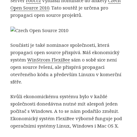
Server
root.cz
vyhlásil nominace do ankety
Czech
Open Source 2010
. Tato soutěž je určena pro
propagaci open source projektů.
Součástí je také nominace společnosti, která
propagaci open source přispívá. Náš ekonomický
systém
WinStrom FlexiBee
sám o sobě sice není
open source řešení, ale přispívá propagaci
otevřeného kódu a především Linuxu v komerční
sféře.
Kvůli ekonomickému systému bylo v každé
společnosti donedávna nutné mít alespoň jeden
počítač s Windows. A to se nám podařilo změnit.
Ekonomický systém FlexiBee výborně funguje pod
operačními systémy Linux, Windows i Mac OS X.