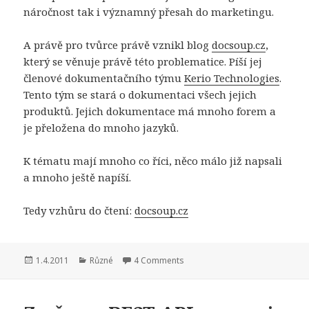
náročnost tak i významný přesah do marketingu.
A právě pro tvůrce právě vznikl blog
docsoup.cz
,
který se věnuje právě této problematice. Píší jej
členové dokumentačního týmu
Kerio Technologies
.
Tento tým se stará o dokumentaci všech jejich
produktů. Jejich dokumentace má mnoho forem a
je přeložena do mnoho jazyků.
K tématu mají mnoho co říci, něco málo již napsali
a mnoho ještě napíší.
Tedy vzhůru do čtení:
docsoup.cz
Publikováno:
Rubriky:
1.4.2011
Různé
4 Comments