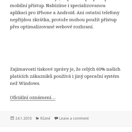
mobilní přístup. Nabízíme i specializovanou
aplikaci pro iPhone a Android. Ani ostatní telefony
nepřijdou zkrátka, protože mohou použít přístup
přes optimalizované webové rozhraní.
Zajímavostí tiskové zprávy je, že celých 60% našich
platících zákazníků používá i jiný operační systém
než Windows.
Oficiální oznámení…
Publikováno:
Rubriky:
24.1.2010
Různé
Leave a comment