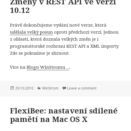
Změny v REST API ve verzi
10.12
Právě dokončujeme vydání nové verze, která
udělala velký posun
oproti předchozí verzi. Jednou
z oblastí, která doznala velkých změn je i
programátorské rozhraní REST API a XML importy.
Zde se pokusíme je shrnout.
Více na
Blogu WinStromu…
.
Publikováno:
Rubriky:
29.10.2010
WinStrom
Leave a comment
FlexiBee: nastavení sdílené
pamětí na Mac OS X