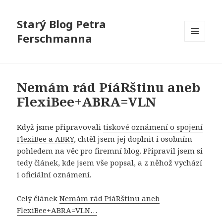
Starý Blog Petra
Ferschmanna
MENU
A
WIDGETY
Nemám rád PíáRštinu aneb
FlexiBee+ABRA=VLN
Když jsme připravovali
tiskové oznámení o spojení
FlexiBee a ABRY
, chtěl jsem jej doplnit i osobním
pohledem na věc pro firemní blog. Připravil jsem si
tedy článek, kde jsem vše popsal, a z něhož vychází
i oficiální oznámení.
Celý článek
Nemám rád PíáRštinu aneb
FlexiBee+ABRA=VLN…