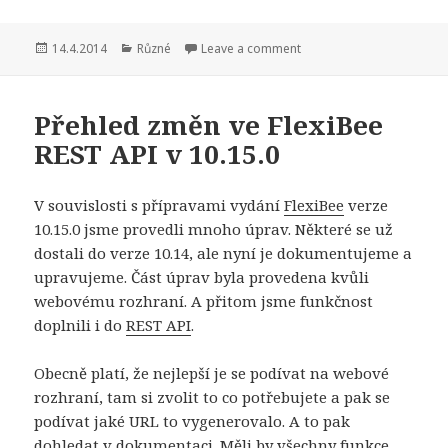
Publikováno:
Rubriky:
14.4.2014
Různé
Leave a comment
Přehled změn ve FlexiBee
REST API v 10.15.0
V souvislosti s přípravami vydání
FlexiBee
verze
10.15.0 jsme provedli mnoho úprav. Některé se už
dostali do verze 10.14, ale nyní je dokumentujeme a
upravujeme. Část úprav byla provedena kvůli
webovému rozhraní. A přitom jsme funkčnost
doplnili i do
REST API
.
Obecně platí, že nejlepší je se podívat na webové
rozhraní, tam si zvolit to co potřebujete a pak se
podívat jaké URL to vygenerovalo. A to pak
dohledat v dokumentaci. Měli by všechny funkce