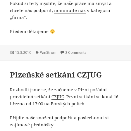
Pokud si tedy myslíte, že naše práce má smysl a
chcete nás podpořit,
nominujte nás
v kategorii
„firma“.
Předem děkujeme
Publikováno:
Rubriky:
15.3.2010
WinStrom
2 Comments
Plzeňské setkání CZJUG
Rozhodli jsme se, že začneme v Plzni pořádat
pravidelná setkání
CZJUG
. První setkání se koná 16.
března od 17:00 na Borských polích.
Přijďte naše snažení podpořit a poslechnout si
zajímavé přednášky: