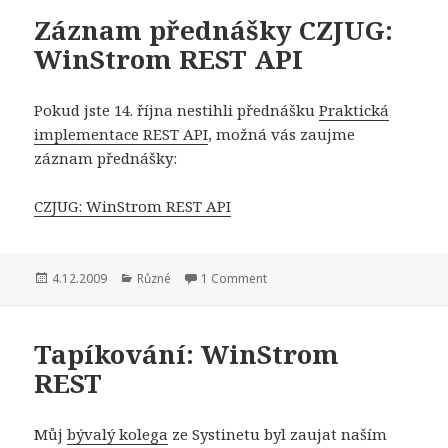
Záznam přednášky CZJUG:
WinStrom REST API
Pokud jste 14. října nestihli přednášku
Praktická
implementace REST API
, možná vás zaujme
záznam přednášky:
CZJUG: WinStrom REST API
Publikováno:
Rubriky:
4.12.2009
Různé
1 Comment
Tapíkování: WinStrom
REST
Můj
bývalý kolega
ze Systinetu byl zaujat naším