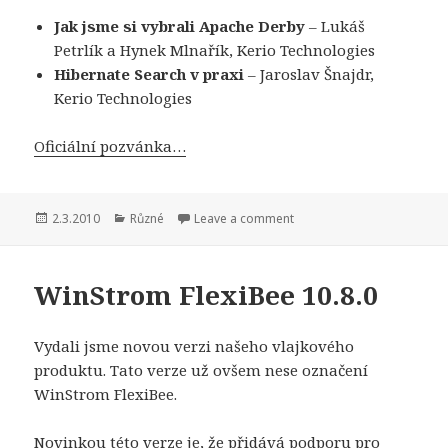
Jak jsme si vybrali Apache Derby
– Lukáš
Petrlík a Hynek Mlnařík, Kerio Technologies
Hibernate Search v praxi
– Jaroslav Šnajdr,
Kerio Technologies
Oficiální pozvánka…
Publikováno:
Rubriky:
2.3.2010
Různé
Leave a comment
WinStrom FlexiBee 10.8.0
Vydali jsme novou verzi našeho vlajkového
produktu. Tato verze už ovšem nese označení
WinStrom FlexiBee.
Novinkou této verze je, že přidává podporu pro