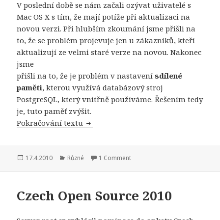
V poslední době se nám začali ozývat uživatelé s
Mac OS X s tím, že mají potíže při aktualizaci na
novou verzi. Při hlubším zkoumání jsme přišli na
to, že se problém projevuje jen u zákazníků, kteří
aktualizují ze velmi staré verze na novou. Nakonec
jsme
přišli na to, že je problém v nastavení
sdílené
paměti
, kterou využívá databázový stroj
PostgreSQL, který vnitřně používáme. Řešením tedy
je, tuto paměť zvýšit.
FlexiBee: nastavení sdílené pamětí n
Pokračování textu
Publikováno:
Rubriky:
17.4.2010
Různé
1 Comment
Czech Open Source 2010